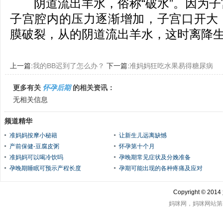
阴道流出羊水，俗称“破水”。因为子
子宫腔内的压力逐渐增加，子宫口开大
膜破裂，从的阴道流出羊水，这时离降
上一篇:
我的BB迟到了怎么办？
下一篇:
准妈妈狂吃水果易得糖尿病
更多有关
怀孕后期
的相关资讯：
无相关信息
频道精华
准妈妈按摩小秘籍
让新生儿远离缺憾
产前保健-豆腐皮粥
怀孕第十个月
准妈妈可以喝冷饮吗
孕晚期常见症状及分娩准备
孕晚期睡眠可预示产程长度
孕期可能出现的各种疼痛及应对
Copyright © 2
妈咪网，妈咪网站第