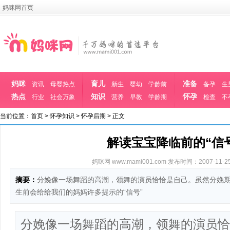
妈咪网首页
妈咪
育儿
准备
资讯
母婴热点
新生
婴幼
学龄前
备孕
生
热点
知识
怀孕
行业
社会万象
营养
早教
学龄期
检查
不
当前位置：
首页
>
怀孕知识
>
怀孕后期
> 正文
解读宝宝降临前的“信
妈咪网 www.mami001.com
发布时间：2007-11-25 
摘要：
分娩像一场舞蹈的高潮，领舞的演员恰恰是自己。虽然分娩
生前会给给我们的妈妈许多提示的“信号”
分娩像一场舞蹈的高潮，领舞的演员恰