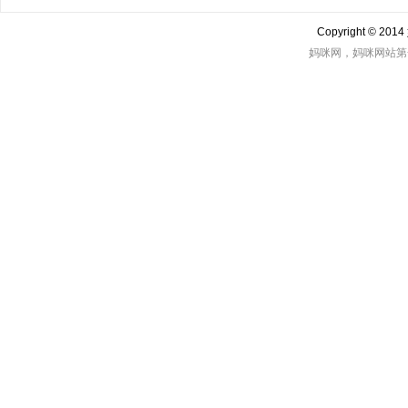
Copyright © 2
妈咪网，妈咪网站第