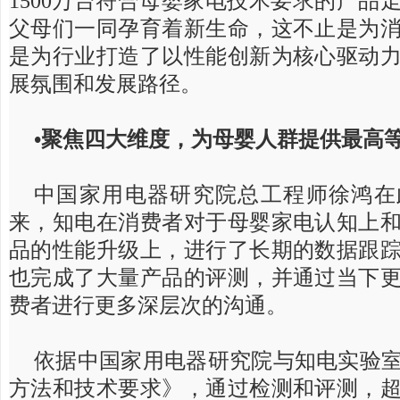
1500万台符合母婴家电技术要求的产品
父母们一同孕育着新生命，这不止是为
是为行业打造了以性能创新为核心驱动
展氛围和发展路径。
•聚焦四大维度，为母婴人群提供最高
中国家用电器研究院总工程师徐鸿在
来，知电在消费者对于母婴家电认知上
品的性能升级上，进行了长期的数据跟
也完成了大量产品的评测，并通过当下
费者进行更多深层次的沟通。
依据中国家用电器研究院与知电实验
方法和技术要求》，通过检测和评测，