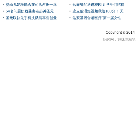
婴幼儿奶粉能否在药店占据一席
营养餐配送进校园 让学生们吃得
54名问题奶粉受害者起诉圣元
这支催泪短视频我给100分！ 天
圣元联袂先手科技赋能零售创业
达安基因合谐医疗“第一届女性
Copyright © 2
妈咪网，妈咪网站第