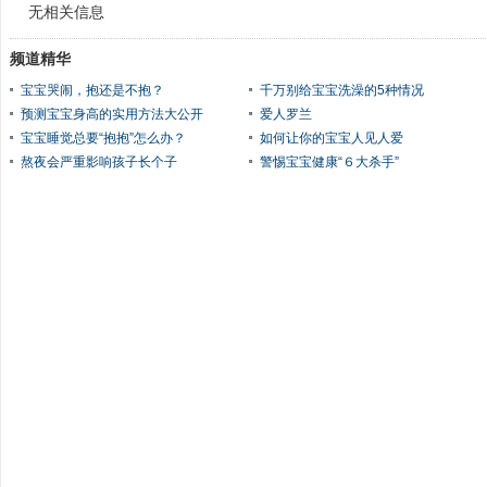
无相关信息
频道精华
宝宝哭闹，抱还是不抱？
千万别给宝宝洗澡的5种情况
预测宝宝身高的实用方法大公开
爱人罗兰
宝宝睡觉总要“抱抱”怎么办？
如何让你的宝宝人见人爱
熬夜会严重影响孩子长个子
警惕宝宝健康“６大杀手”