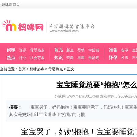
妈咪网首页
妈咪
育儿
准备
资讯
母婴热点
新生
婴幼
学龄前
备孕
生
热点
知识
怀孕
行业
社会万象
营养
早教
学龄期
检查
不
当前位置：
首页
>
妈咪热点
>
母婴热点
> 正文
宝宝睡觉总要“抱抱”怎
妈咪网 www.mami001.com
发布时间：2009-12-09 
摘要：
宝宝哭了，妈妈抱抱！宝宝要睡觉了，妈妈抱抱！宝宝生
其实是妈妈们让宝宝养成了“抱抱”的习惯
宝宝哭了，妈妈抱抱！宝宝要睡觉了