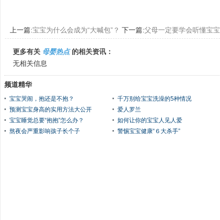
上一篇:
宝宝为什么会成为“大喊包”？
下一篇:
父母一定要学会听懂宝宝
更多有关
母婴热点
的相关资讯：
无相关信息
频道精华
宝宝哭闹，抱还是不抱？
千万别给宝宝洗澡的5种情况
预测宝宝身高的实用方法大公开
爱人罗兰
宝宝睡觉总要“抱抱”怎么办？
如何让你的宝宝人见人爱
熬夜会严重影响孩子长个子
警惕宝宝健康“６大杀手”