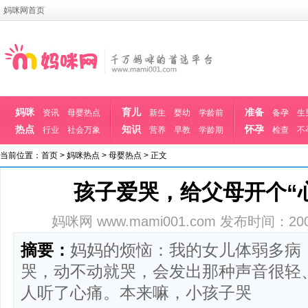
妈咪网首页
妈咪
育儿
准备
资讯
母婴热点
新生
婴幼
学龄前
备孕
生
热点
知识
怀孕
行业
社会万象
营养
早教
学龄期
检查
不
当前位置：
首页
>
妈咪热点
>
母婴热点
> 正文
孩子爱哭，给父母开个“
妈咪网 www.mami001.com
发布时间：2008-1
摘要：
妈妈的烦恼：我的女儿体弱多病
哭，动不动就哭，会发出那种声音很轻
人听了心痛。本来嘛，小孩子哭