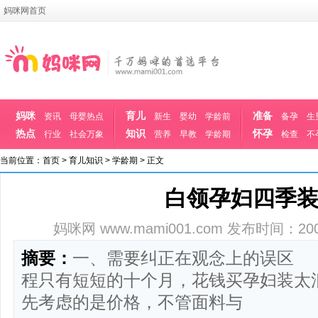
妈咪网首页
妈咪
育儿
准备
资讯
母婴热点
新生
婴幼
学龄前
备孕
生
热点
知识
怀孕
行业
社会万象
营养
早教
学龄期
检查
不
当前位置：
首页
>
育儿知识
>
学龄期
> 正文
白领孕妇四季
妈咪网 www.mami001.com
发布时间：2008-1
摘要：
一、需要纠正在观念上的误区
程只有短短的十个月，花钱买孕妇装太
先考虑的是价格，不管面料与